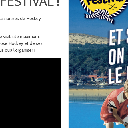
FESTIVAL !
passionnés de Hockey
e visibilité maximum.
mrose Hockey et de ses
us qu’à l’organiser !