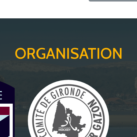
ORGANISATION
n